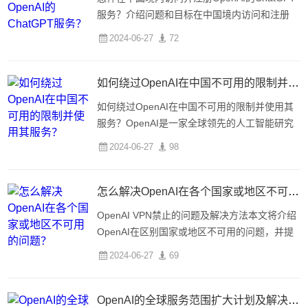
服务？介绍问题和目标在中国境内访问和注册
OpenAI的ChatGPT服务存在一些限制，需要使
2024-06-27
72
用代理工具来绕过地域限制。本文将介绍怎样使
用Shadowsocks等代理方式来访问OpenAI官
如何绕过OpenAI在中国不可用的限制并使用其服务？
如何绕过OpenAI在中国不可用的限制并使用其
服务？OpenAI是一家全球领先的人工智能研究
实验室，提供先进的自然语言处理技术和人工智
2024-06-27
98
能服务。但是，由于一些地区的商业和政策缘
由，OpenAI的服务其实不支持中国大陆、香
港、澳门等地。如果你
怎么解决OpenAI在各个国家或地区不可用的问题？
OpenAI VPN禁止的问题及解决方法本文将介绍
OpenAI在区别国家或地区不可用的问题，并提
供解决方法，包括使用代理服务器和特定VPN来
2024-06-27
69
绕过限制。同时，我们将讨论OpenAI已采取的
反制措施和用户使用时需要注意的事项。1. 现
状描写
OpenAI的全球服务范围扩大计划及解决方案