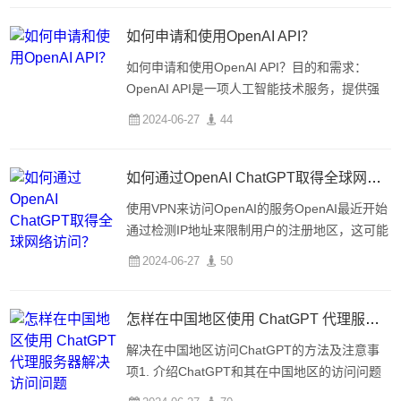
国家/地区不可用”的毛病信息，这可能与政治问
题或地
如何申请和使用OpenAI API？
如何申请和使用OpenAI API？目的和需求：
OpenAI API是一项人工智能技术服务，提供强
大的自然语言处理模型，帮助开发者快速访问和
2024-06-27
44
使用。本文将介绍如何申请和使用OpenAI
API。1. OpenAI API的概述OpenA
如何通过OpenAI ChatGPT取得全球网络访问？
使用VPN来访问OpenAI的服务OpenAI最近开始
通过检测IP地址来限制用户的注册地区，这可能
对一些用户造成了困扰。但是，使用VPN是一个
2024-06-27
50
有效的方法，可以规避这类地理限制，让用户能
够访问OpenAI的服务。1. 使用VPN来访问Open
怎样在中国地区使用 ChatGPT 代理服务器解决访问问题
解决在中国地区访问ChatGPT的方法及注意事
项1. 介绍ChatGPT和其在中国地区的访问问题
ChatGPT是基于OpenAI的NLP模型，可用于生