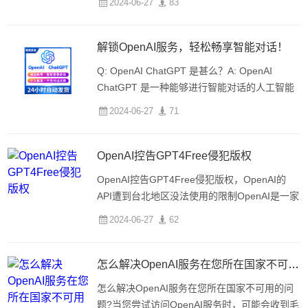
2024-06-27
83
疑OpenAI会不会未向中国内地及中国香港用户
开放注册。为啥OpenAI不支持中国地区使用？
根
解锁OpenAI服务，轻松畅享智能对话！
Q: OpenAI ChatGPT 是甚么？A: OpenAI
ChatGPT 是一种能够进行智能对话的人工智能
模型。它基于强化学习方法，通过与人类进行对
2024-06-27
71
话交互的方式进行训练，从而能够在多个领域提
供智能化、个性化的服务。相关链接：Ope
OpenAI控告GPT4Free侵犯版权
OpenAI控告GPT4Free侵犯版权，OpenAI的
API遭到台北地区没法使用的限制OpenAI是一家
人工智能公司，最近控告GPT4Free侵犯其版
2024-06-27
62
权，致使OpenAI的API在台北地区没法使用。
OpenAI推出的AI聊天机器人Cha
怎么解决OpenAI服务在您所在国家不可用的问题?
怎么解决OpenAI服务在您所在国家不可用的问
题?当您尝试访问OpenAI服务时，可能会收到毛