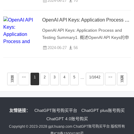
2024-06-27
70
成对话文本。在中国地区，由于网络和代理限
制，访问ChatGPT可能遇到问题。2. 分析可能
OpenAI API Keys: Application Process and Testing Summary
OpenAI API Keys: Application Process and
Testing Summary1. 概述OpenAI API Keys的申
请流程和测试摘要OpenAI服务在中国等部份国
2024-06-27
56
家没法注册的限制条件2. 申请准备
首
<<
1
2
3
4
5
1/1642
>>
尾
···
页
页
友情链接：
ChatGPT账号购买平台
ChatGPT plus账号购买
ChatGPT 4.0账号购买
Copyright © 2023-2028 gpt.huanp.com ChatGPT账号购买平台 版权所有
粤ICP备15004190号