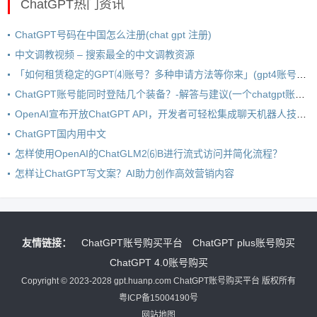
ChatGPT热门资讯
ChatGPT号码在中国怎么注册(chat gpt 注册)
中文调教视频 – 搜索最全的中文调教资源
「如何租赁稳定的GPT⑷账号？多种申请方法等你来」(gpt4账号租赁)
ChatGPT账号能同时登陆几个装备？-解答与建议(一个chatgpt账号可以同时几个人用吗) – 抖店铺(chatgpt账号可以同时登录吗)
OpenAI宣布开放ChatGPT API，开发者可轻松集成聊天机器人技术！(openai 宣布开放 api 开发人员可将 chatgpt 集成到自己的产品中)
ChatGPT国内用中文
怎样使用OpenAI的ChatGLM2⑹B进行流式访问并简化流程？
怎样让ChatGPT写文案？AI助力创作高效营销内容
友情链接：
ChatGPT账号购买平台
ChatGPT plus账号购买
ChatGPT 4.0账号购买
Copyright © 2023-2028 gpt.huanp.com ChatGPT账号购买平台 版权所有
粤ICP备15004190号
网站地图